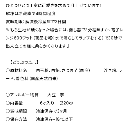
ひとつひとつ丁寧に可愛さを求めて仕上げています！
解凍は冷蔵庫で4時間程度
賞味期限：解凍後冷蔵庫で3日間
※もち生地が硬くなった場合には、蒸し器で3分程蒸すか、電子レ
ンジ600ワット（商品を軽く水で濡らしてラップをする）で30秒で
出来立ての様に柔らかくなります♪
【どうぶつ点心】
○原材料名 白玉粉、白餡、さつま芋（国産） 浮き粉、ラ
ード、着色料（国産天然由来）
○アレルギー物質 大豆 芋
○内容量 6ヶ入り （220g）
○賞味期限 冷凍保存で3ヶ月
○保存方法 冷凍保存−18℃以下